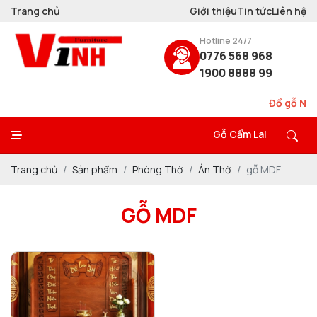
Trang chủ
Giới thiệu
Tin tức
Liên hệ
Hotline 24/7
0776 568 968
1900 8888 99
Đồ gỗ Nội 
Gỗ Cẩm Lai
Trang chủ
Sản phẩm
Phòng Thờ
Án Thờ
gỗ MDF
GỖ MDF