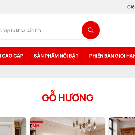
Giớ
 CAO CẤP
SẢN PHẨM NỔI BẬT
PHIÊN BẢN GIỚI HẠ
GỖ HƯƠNG