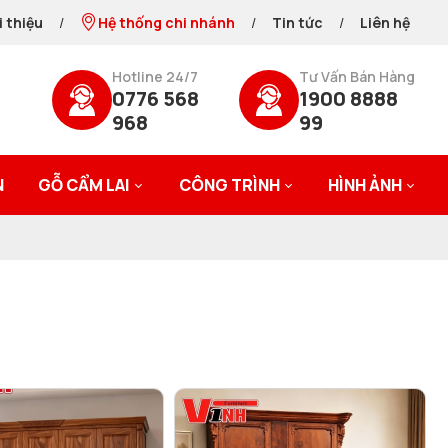
i thiệu
/
Hệ thống chi nhánh
/
Tin tức
/
Liên hệ
Hotline 24/7
Tư Vấn Bán Hàng
0776 568
1900 8888
968
99
N
GỖ CẨM LAI
CÔNG TRÌNH
HÌNH ẢNH