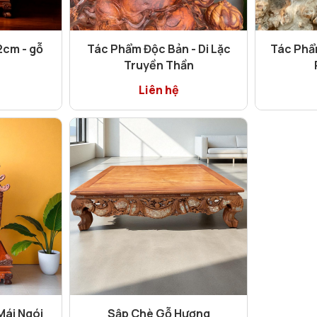
2cm - gỗ
Tác Phẩm Độc Bản - Di Lặc
Tác Phẩ
Truyền Thần
Liên hệ
Mái Ngói
Sập Chè Gỗ Hương