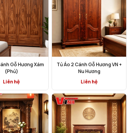
Cánh Gỗ Hương Xám
Tủ Áo 2 Cánh Gỗ Hương VN +
(Phủ)
Nu Hương
Liên hệ
Liên hệ