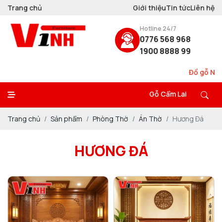
Trang chủ
Giới thiệu
Tin tức
Liên hệ
Hotline 24/7
0776 568 968
1900 8888 99
Đồ gỗ Nội Thấ
Gỗ Cẩm Lai
Trang chủ
Sản phẩm
Phòng Thờ
Án Thờ
Hương Đá
HƯƠNG ĐÁ