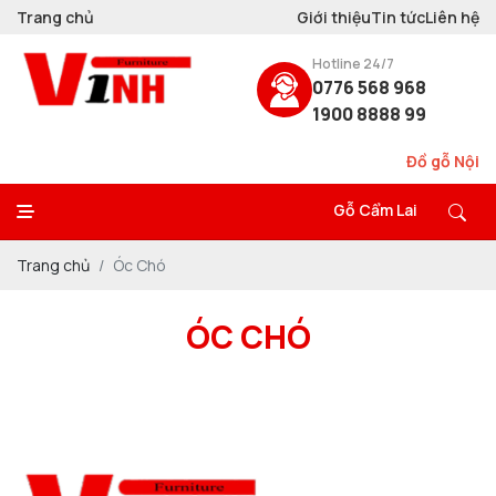
Trang chủ
Giới thiệu
Tin tức
Liên hệ
Hotline 24/7
0776 568 968
1900 8888 99
Đồ gỗ Nội Th
Gỗ Cẩm Lai
Trang chủ
Óc Chó
ÓC CHÓ