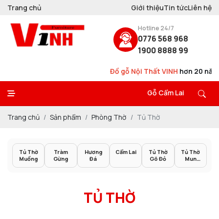
Trang chủ
Giới thiệu
Tin tức
Liên hệ
Hotline 24/7
0776 568 968
1900 8888 99
Đồ gỗ Nội Thất VINH
hơn 20 năm
Thiết 
Gỗ Cẩm Lai
Trang chủ
Sản phẩm
Phòng Thờ
Tủ Thờ
Tủ Thờ
Tràm
Hương
Cẩm Lai
Tủ Thờ
Tủ Thờ
Muồng
Gừng
Đá
Gõ Đỏ
Mun
Sọc
TỦ THỜ