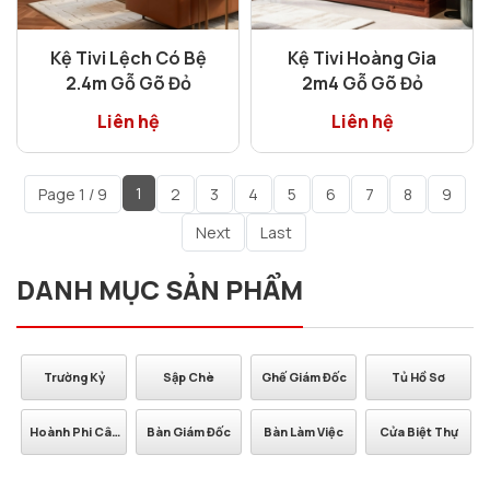
Kệ Tivi Lệch Có Bệ
Kệ Tivi Hoàng Gia
2.4m Gỗ Gõ Đỏ
2m4 Gỗ Gõ Đỏ
Liên hệ
Liên hệ
1
Page 1 / 9
2
3
4
5
6
7
8
9
Next
Last
DANH MỤC SẢN PHẨM
Trường Kỷ
Sập Chè
Ghế Giám Đốc
Tủ Hồ Sơ
Hoành Phi Câu
Bàn Giám Đốc
Bàn Làm Việc
Cửa Biệt Thự
Đối