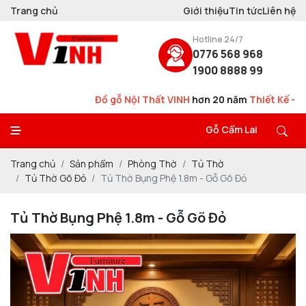
Trang chủ
Giới thiệu
Tin tức
Liên hệ
Hotline 24/7
0776 568 968
1900 8888 99
Đồ gỗ Nội Thất VINH
hơn 20 năm
Thiết Kế - Thi Công - Sản Xu
Gỗ Cẩm Lai
Trang chủ
Sản phẩm
Phòng Thờ
Tủ Thờ
Tủ Thờ Gõ Đỏ
Tủ Thờ Bụng Phệ 1.8m - Gỗ Gõ Đỏ
Tủ Thờ Bụng Phệ 1.8m - Gỗ Gõ Đỏ