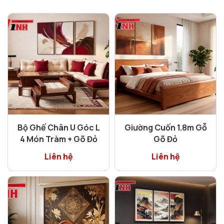
Bộ Ghế Chân U Góc L
Giường Cuốn 1.8m Gỗ
4 Món Tràm + Gõ Đỏ
Gõ Đỏ
Liên hệ
Liên hệ