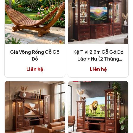
Giá Võng Rồng Gỗ Gõ
Kệ Tivi 2.6m Gỗ Gõ Đỏ
Đỏ
Lào + Nu (2 Thùng
Kiếng)
Liên hệ
Liên hệ