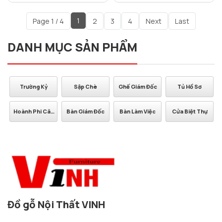
1
Page 1 / 4
2
3
4
Next
Last
DANH MỤC SẢN PHẨM
Trường Kỷ
Sập Chè
Ghế Giám Đốc
Tủ Hồ Sơ
Hoành Phi Câu
Bàn Giám Đốc
Bàn Làm Việc
Cửa Biệt Thự
Đối
Đồ gỗ Nội Thất VINH