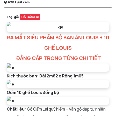
628
Lượt xem
Loại gỗ:
Gỗ Cẩm Lai
RA MẮT SIÊU PHẨM BỘ BÀN ĂN LOUIS + 10
GHẾ LOUIS
ĐẲNG CẤP TRONG TỪNG CHI TIẾT
Kích thước bàn: Dài 2m62 x Rộng 1m05
Gồm 10 ghế Louis đồng bộ
Chất liệu:
Gỗ Cẩm Lai quý hiếm – Vân gỗ đẹp tự nhiên,