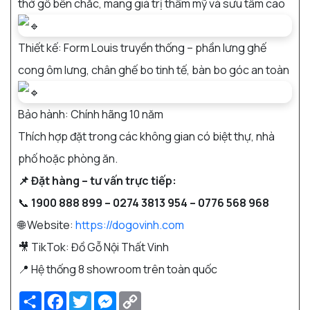
thớ gỗ bền chắc, mang giá trị thẩm mỹ và sưu tầm cao
Thiết kế: Form Louis truyền thống – phần lưng ghế
cong ôm lưng, chân ghế bo tinh tế, bàn bo góc an toàn
Bảo hành: Chính hãng 10 năm
Thích hợp đặt trong các không gian có biệt thự, nhà
phố hoặc phòng ăn.
📌 Đặt hàng – tư vấn trực tiếp:
📞
1900 888 899 – 0274 3813 954 – 0776 568 968
🌐 Website:
https://dogovinh.com
🎥 TikTok: Đồ Gỗ Nội Thất Vinh
📍 Hệ thống 8 showroom trên toàn quốc
Share
Facebook
Twitter
Messenger
Copy
Link