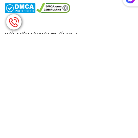
Kết Nối Với Nội Thất Vinh
Facebook
Zalo
Youtube
Phương Thức Thanh Toán
Đăng Ký Nhận Tin
Đừng bỏ lỡ hàng ngàn sản phẩm & chương trình siêu hấp dẫn