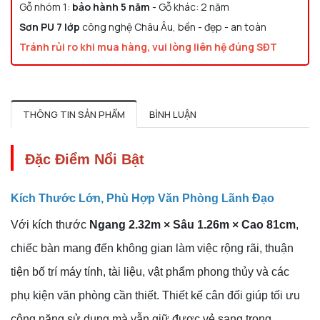
Gỗ nhóm 1:
bảo hành 5 năm
- Gỗ khác: 2 năm
Sơn PU 7 lớp
công nghệ Châu Âu, bền - đẹp - an toàn
Tránh rủi ro khi mua hàng, vui lòng liên hệ đúng SĐT
THÔNG TIN SẢN PHẨM
BÌNH LUẬN
Đặc Điểm Nổi Bật
Kích Thước Lớn, Phù Hợp Văn Phòng Lãnh Đạo
Với kích thước
Ngang 2.32m × Sâu 1.26m × Cao 81cm
,
chiếc bàn mang đến không gian làm việc rộng rãi, thuận
tiện bố trí máy tính, tài liệu, vật phẩm phong thủy và các
phụ kiện văn phòng cần thiết. Thiết kế cân đối giúp tối ưu
công năng sử dụng mà vẫn giữ được vẻ sang trọng.