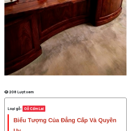
208
Lượt xem
Loại gỗ:
Gỗ Cẩm Lai
Biểu Tượng Của Đẳng Cấp Và Quyền
Uy