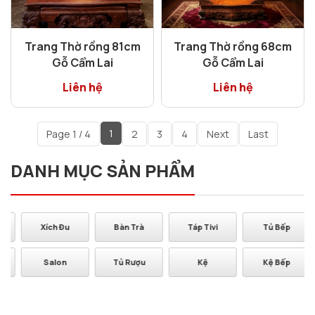
Trang Thờ rồng 81cm
Trang Thờ rồng 68cm
Gỗ Cẩm Lai
Gỗ Cẩm Lai
Liên hệ
Liên hệ
1
Page 1 / 4
2
3
4
Next
Last
DANH MỤC SẢN PHẨM
Bàn Trà
Táp Tivi
Tủ Bếp
Bàn Ăn
Tủ Rượu
Kệ
Kệ Bếp
Combo Phòng
Ngủ