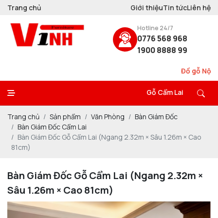
Trang chủ
Giới thiệu
Tin tức
Liên hệ
Hotline 24/7
0776 568 968
1900 8888 99
Đồ gỗ Nội Thất VINH
hơn 20 năm
Thiết Kế - 
Gỗ Cẩm Lai
Trang chủ
Sản phẩm
Văn Phòng
Bàn Giám Đốc
Bàn Giám Đốc Cẩm Lai
Bàn Giám Đốc Gỗ Cẩm Lai (Ngang 2.32m × Sâu 1.26m × Cao
81cm)
Bàn Giám Đốc Gỗ Cẩm Lai (Ngang 2.32m ×
Sâu 1.26m × Cao 81cm)