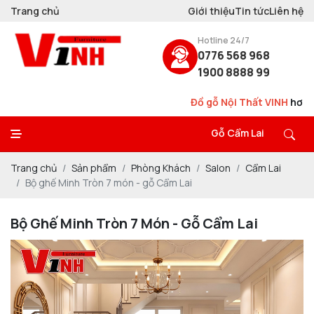
Trang chủ
Giới thiệu
Tin tức
Liên hệ
Hotline 24/7
0776 568 968
1900 8888 99
Đồ gỗ Nội Thất VINH
hơn 20 năm
Thi
Gỗ Cẩm Lai
Trang chủ
Sản phẩm
Phòng Khách
Salon
Cẩm Lai
Bộ ghế Minh Tròn 7 món - gỗ Cẩm Lai
Bộ Ghế Minh Tròn 7 Món - Gỗ Cẩm Lai