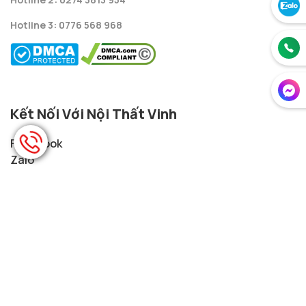
Gỗ Cẩm Lai
Gỗ Cẩm Lai
Liên hệ
Liên hệ
1
Page 1 / 4
2
3
4
Next
Last
DANH MỤC SẢN PHẨM
Tủ Áo
Trang Thờ
Tủ Thờ
Trường Kỷ
Tủ Đầu Giường
Án Thờ
Bàn Thờ
Hoành Phi Câu
Đối