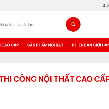
Giớ
 CAO CẤP
SẢN PHẨM NỔI BẬT
PHIÊN BẢN GIỚI HẠ
THI CÔNG NỘI THẤT CAO CẤ