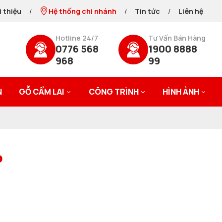
i thiệu
/
Hệ thống chi nhánh
/
Tin tức
/
Liên hệ
Hotline 24/7
Tư Vấn Bán Hàng
0776 568
1900 8888
968
99
N
GỖ CẨM LAI
CÔNG TRÌNH
HÌNH ẢNH
P