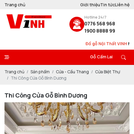
Trang chủ
Giới thiệu
Tin tức
Liên hệ
Hotline 24/7
0776 568 968
1900 8888 99
Đồ gỗ Nội Thất VINH
hơn 20 năm
Thiết
Gỗ Cẩm Lai
Trang chủ
Sản phẩm
Cửa - Cầu Thang
Cửa Biệt Thự
Thi Công Cửa Gỗ Bình Dương
Thi Công Cửa Gỗ Bình Dương