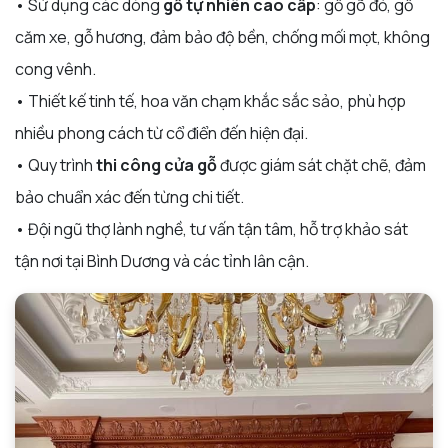
• Sử dụng các dòng
gỗ tự nhiên cao cấp
: gỗ gõ đỏ, gỗ
căm xe, gỗ hương, đảm bảo độ bền, chống mối mọt, không
cong vênh.
• Thiết kế tinh tế, hoa văn chạm khắc sắc sảo, phù hợp
nhiều phong cách từ cổ điển đến hiện đại.
• Quy trình
thi công cửa gỗ
được giám sát chặt chẽ, đảm
bảo chuẩn xác đến từng chi tiết.
• Đội ngũ thợ lành nghề, tư vấn tận tâm, hỗ trợ khảo sát
tận nơi tại Bình Dương và các tỉnh lân cận.