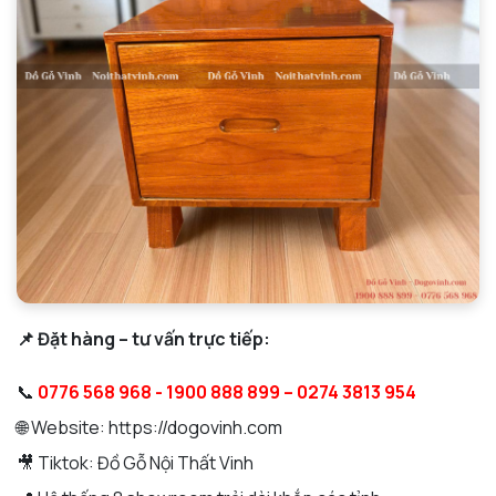
📌 Đặt hàng – tư vấn trực tiếp:
📞
0776 568 968 - 1900 888 899 – 0274 3813 954
🌐 Website: https://dogovinh.com
🎥 Tiktok: Đồ Gỗ Nội Thất Vinh