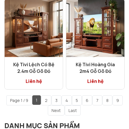
Kệ Tivi Lệch Có Bệ
Kệ Tivi Hoàng Gia
2.4m Gỗ Gõ Đỏ
2m4 Gỗ Gõ Đỏ
Liên hệ
Liên hệ
1
Page 1 / 9
2
3
4
5
6
7
8
9
Next
Last
DANH MỤC SẢN PHẨM