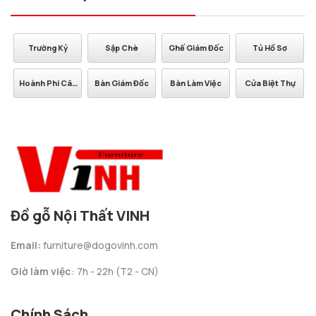
Trường Kỷ
Sập Chè
Ghế Giám Đốc
Tủ Hồ Sơ
Hoành Phi Câu
Bàn Giám Đốc
Bàn Làm Việc
Cửa Biệt Thự
Đối
Đồ gỗ Nội Thất VINH
Email:
furniture@dogovinh.com
Giờ làm việc
: 7h - 22h (T2 - CN)
Chính Sách