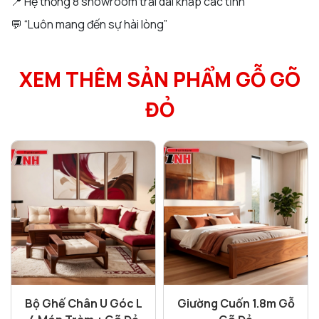
📍 Hệ thống 8 showroom trải dài khắp các tỉnh
💬 “Luôn mang đến sự hài lòng”
XEM THÊM SẢN PHẨM GỖ GÕ
ĐỎ
Bộ Ghế Chân U Góc L
Giường Cuốn 1.8m Gỗ