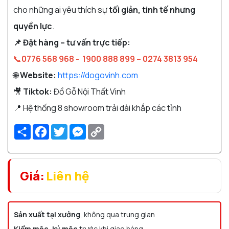
cho những ai yêu thích sự
tối giản, tinh tế nhưng
quyền lực
.
📌 Đặt hàng – tư vấn trực tiếp:
📞
0776 568 968 -
1900 888 899 – 0274 3813 954
🌐
Website:
https://dogovinh.com
🎥
Tiktok:
Đồ Gỗ Nội Thất Vinh
📍 Hệ thống 8 showroom trải dài khắp các tỉnh
Share
Facebook
Twitter
Messenger
Copy
Link
Giá:
Liên hệ
Sản xuất tại xưởng
, không qua trung gian
Kiểm mộc, ký mộc
trước khi giao hàng