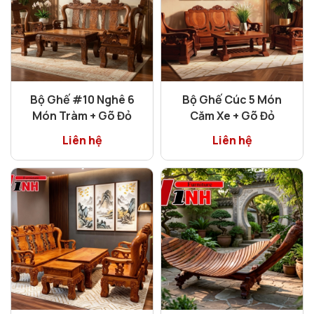
Bộ Ghế #10 Nghê 6
Bộ Ghế Cúc 5 Món
Món Tràm + Gõ Đỏ
Căm Xe + Gõ Đỏ
Liên hệ
Liên hệ