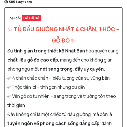
585
Lượt xem
Loại gỗ:
Gỗ Gõ Đỏ
✨
TỦ ĐẦU GIƯỜNG NHẬT 4 CHÂN, 1 HỘC –
GỖ ĐỎ
✨
Sự
tinh giản trong thiết kế Nhật Bản
hòa quyện cùng
chất liệu gỗ đỏ cao cấp
, mang đến cho không gian
phòng ngủ một
nét sang trọng, đầy uy quyền
.
✅ 4 chân chắc chắn – biểu tượng của sự vững bền
✅ 1 hộc tiện lợi – tinh gọn nhưng đủ đầy
✅ Vân gỗ đỏ tự nhiên – sang trọng và trường tồn theo
thời gian
Đây không chỉ là một chiếc
tủ đầu giường
, mà còn là
tuyên ngôn về phong cách sống đẳng cấp
, dành