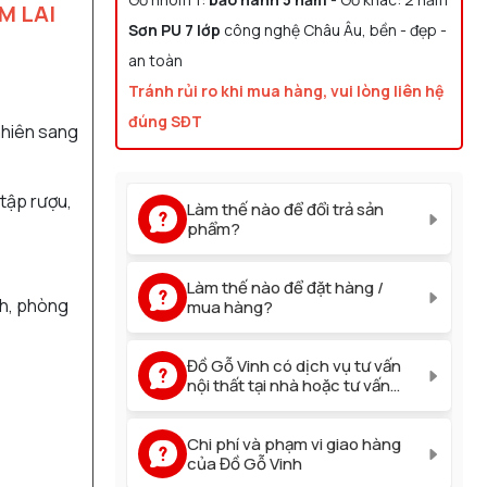
M LAI
Sơn PU 7 lớp
công nghệ Châu Âu, bền - đẹp -
Làm thế nào để liên hệ bộ
an toàn
phận CSKH?
Tránh rủi ro khi mua hàng, vui lòng liên hệ
đúng SĐT
Bao lâu thì được hoàn tiền khi
nhiên sang
đổi trả sản phẩm?
 tập rượu,
Làm thế nào để đổi trả sản
phẩm?
Làm thế nào để đặt hàng /
h, phòng
mua hàng?
Đồ Gỗ Vinh có dịch vụ tư vấn
nội thất tại nhà hoặc tư vấn
trực tuyến không?
Chi phí và phạm vi giao hàng
của Đồ Gỗ Vinh