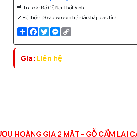
🎥
Tiktok:
Đồ Gỗ Nội Thất Vinh
📍 Hệ thống 8 showroom trải dài khắp các tỉnh
Share
Facebook
Twitter
Messenger
Copy
Link
Giá:
Liên hệ
ƯỢU HOÀNG GIA 2 MẶT – GỖ CẨM LAI 