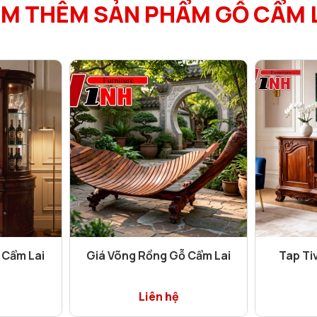
M THÊM SẢN PHẨM GỖ CẨM 
 Cẩm Lai
Giá Võng Rồng Gỗ Cẩm Lai
Tap Ti
Liên hệ