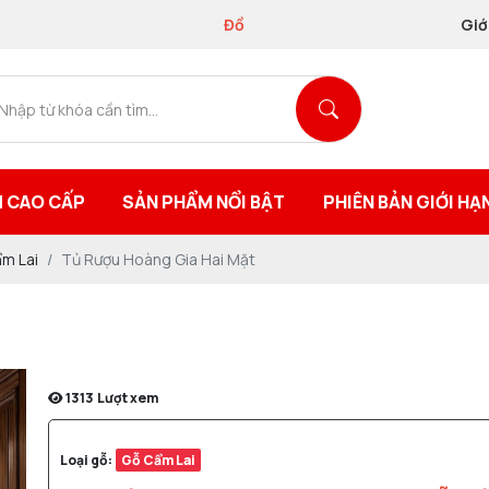
Đồ gỗ Nội Thất VINH
hơn 20 năm
Thiết Kế - Thi Công - Sản X
Giớ
 CAO CẤP
SẢN PHẨM NỔI BẬT
PHIÊN BẢN GIỚI HẠ
m Lai
Tủ Rượu Hoàng Gia Hai Mặt
1313
Lượt xem
Loại gỗ:
Gỗ Cẩm Lai