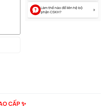
Làm thế nào để liên hệ bộ
phận CSKH?
Bao lâu thì được hoàn tiền khi
đổi trả sản phẩm?
Làm thế nào để đổi trả sản
phẩm?
CAO CẤP ✨