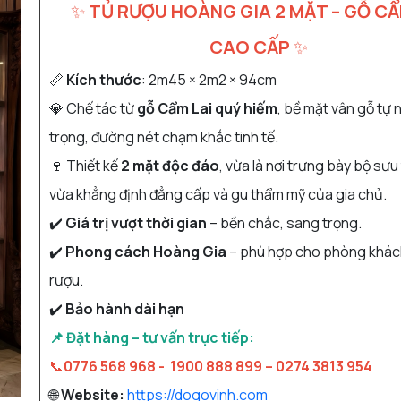
✨
TỦ RƯỢU HOÀNG GIA 2 MẶT – GỖ CẨ
CAO CẤP
✨
📏
Kích thước
: 2m45 × 2m2 × 94cm
💎 Chế tác từ
gỗ Cẩm Lai quý hiếm
, bề mặt vân gỗ tự 
trọng, đường nét chạm khắc tinh tế.
🍷 Thiết kế
2 mặt độc đáo
, vừa là nơi trưng bày bộ sưu
vừa khẳng định đẳng cấp và gu thẩm mỹ của gia chủ.
✔️
Giá trị vượt thời gian
– bền chắc, sang trọng.
✔️
Phong cách Hoàng Gia
– phù hợp cho phòng khác
rượu.
✔️
Bảo hành dài hạn
📌 Đặt hàng – tư vấn trực tiếp:
📞
0776 568 968 -
1900 888 899 – 0274 3813 954
🌐
Website:
https://dogovinh.com