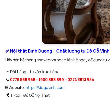
✅ Nội thất Bình Dương – Chất lượng từ Đồ Gỗ Vinh
Hãy đến hệ thống showroom hoặc liên hệ ngay để được tư vấ
📌 Đặt hàng – tư vấn trực tiếp:
📞
0776 568 968 - 1900 888 899 – 0274 3813 954
🌐 Website:
https://dogovinh.com
🎥 Tiktok: Đồ Gỗ Nội Thất