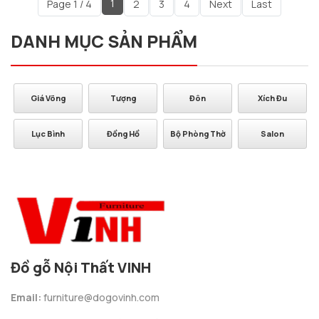
1
Page 1 / 4
2
3
4
Next
Last
DANH MỤC SẢN PHẨM
Xích Đu
Bàn Trà
Táp Tivi
Tủ Bếp
ờ
Salon
Tủ Rượu
Kệ
Kệ Bếp
Đồ gỗ Nội Thất VINH
Email:
furniture@dogovinh.com