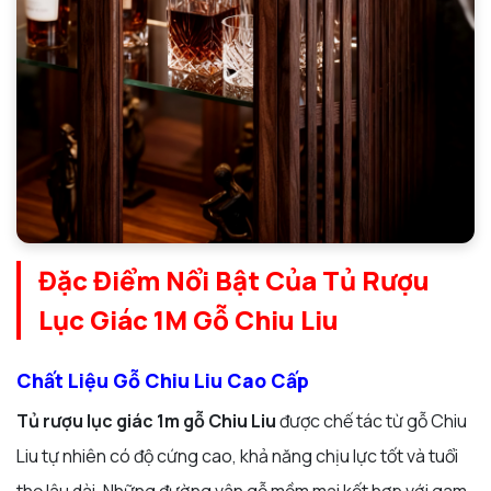
Đặc Điểm Nổi Bật Của Tủ Rượu
Lục Giác 1M Gỗ Chiu Liu
Chất Liệu Gỗ Chiu Liu Cao Cấp
Tủ rượu lục giác 1m gỗ Chiu Liu
được chế tác từ gỗ Chiu
Liu tự nhiên có độ cứng cao, khả năng chịu lực tốt và tuổi
thọ lâu dài. Những đường vân gỗ mềm mại kết hợp với gam