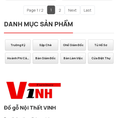
1
Page 1 / 2
2
Next
Last
DANH MỤC SẢN PHẨM
Sập Chè
Ghế Giám Đốc
Tủ Hồ Sơ
Cầu Thang
u
Bàn Giám Đốc
Bàn Làm Việc
Cửa Biệt Thự
Đồ gỗ Nội Thất VINH