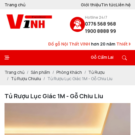
Trang chủ
Giới thiệu
Tin tức
Liên hệ
Hotline 24/7
0776 568 968
1900 8888 99
Đồ gỗ Nội Thất VINH
hơn 20 năm
Thiết Kế - Thi Công - Sản Xuất
Gỗ Cẩm Lai
Trang chủ
Sản phẩm
Phòng Khách
Tủ Rượu
Tủ Rượu Chiuliu
Tủ Rượu Lục Giác 1M - Gỗ Chiu Liu
Tủ Rượu Lục Giác 1M - Gỗ Chiu Liu