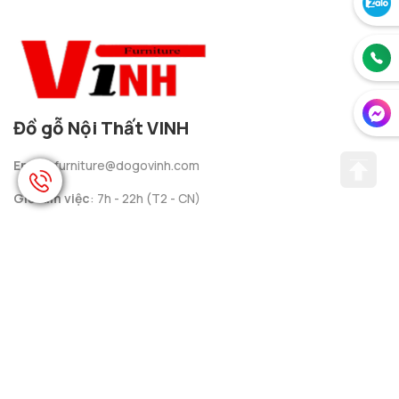
Bộ Ghế Như Ý 6 Món -
Trang Thờ (Bệ Thờ Và
Gỗ Chiu Liu
Bậc Tam Cấp) Gỗ Chiu
Liu
Liên hệ
Liên hệ