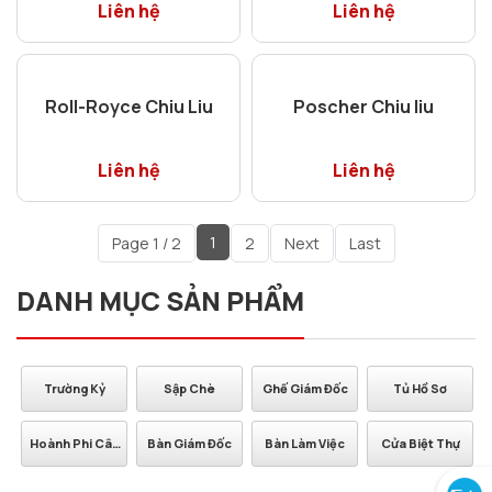
Tủ Rượu Lục Giác 1M -
Bộ Ghế Trường Thọ 6
Gỗ Chiu Liu
Món – Gỗ Chiu Liu
Liên hệ
Liên hệ
Bộ Bàn Chân U + 8
Kệ Tivi 2.2m – 2 Thùng
Ghế Caste - Gỗ Chiu
Kiếng - Gỗ Chiu Liu
Liu
Cao Cấp
Liên hệ
Liên hệ