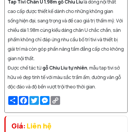
Tap Tivi Chân U 1.98m gỗ Chiu Liu
là dòng nội thất
cao cấp được thiết kế dành cho những không gian
sống hiện đại, sang trọng và đề cao giá trị thẩm mỹ. Với
chiều dài 1.98m cùng kiểu dáng chân U chắc chắn, sản
phẩm không chỉ đáp ứng nhu cầu bố trí tivi và thiết bị
giải trí mà còn góp phần nâng tầm đẳng cấp cho không
gian nội thất.
Được chế tác từ
gỗ Chiu Liu tự nhiên
, mẫu tap tivi sở
hữu vẻ đẹp tinh tế với màu sắc trầm ấm, đường vân gỗ
độc đáo và độ bền vượt trội theo thời gian.
Share
Facebook
Twitter
Messenger
Copy
Link
Giá:
Liên hệ