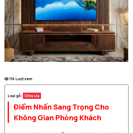
116
Lượt xem
Loại gỗ:
Chiu Liu
Điểm Nhấn Sang Trọng Cho
Không Gian Phòng Khách