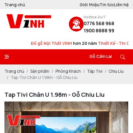
Trang chủ
Giới thiệu
Tin tức
Liên hệ
Hotline 24/7
0776 568 968
1900 8888 99
Đồ gỗ Nội Thất VINH
hơn 20 năm
Thiết Kế - Thi Công - Sản X
Gỗ Cẩm Lai
Trang chủ
Sản phẩm
Phòng Khách
Táp Tivi
Chiu Liu
Tap Tivi Chân U 1.98m - Gỗ Chiu Liu
Tap Tivi Chân U 1.98m - Gỗ Chiu Liu